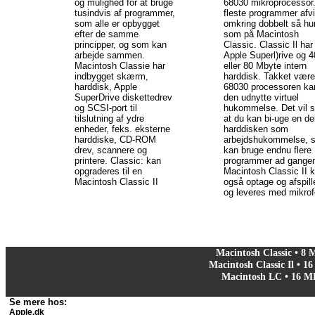
og mulighed for at bruge
68030 mikroprocessor
tusindvis af programmer,
fleste programmer afv
som alle er opbygget
omkring dobbelt så hur
efter de samme
som på Macintosh
principper, og som kan
Classic. Classic Il har
arbejde sammen.
Apple Superl)rive og 4
Macintosh Classie har
eller 80 Mbyte intern
indbygget skærm,
harddisk. Takket være
harddisk, Apple
68030 processoren ka
SuperDrive diskettedrev
den udnytte virtuel
og SCSI-port til
hukommelse. Det vil s
tilslutning af ydre
at du kan bi-uge en de
enheder, feks. eksterne
harddisken som
harddiske, CD-ROM
arbejdshukommelse, s
drev, scannere og
kan bruge endnu flere
printere. Classic: kan
programmer ad gange
opgraderes til en
Macintosh Classic II 
Macintosh Classic II
også optage og afspill
og leveres med mikrof
Macintosh Classic • 8
Macintosh Classic Il • 
Macintosh LC • 16 M
Se mere hos:
Apple.dk