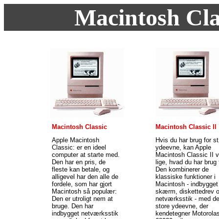
Macintosh Cla
Macintosh Classic
Macintosh Classic Il
Apple Macintosh
Hvis du har brug for st
Classic: er en ideel
ydeevne, kan Apple
computer at starte med.
Macintosh Classic II 
Den har en pris, de
lige, hvad du har brug 
fleste kan betale, og
Den kombinerer de
alligevel har den alle de
klassiske funktioner i
fordele, som har gjort
Macintosh - indbygget
Macintosh så populær:
skærm, diskettedrev 
Den er utroligt nem at
netværksstik - med d
bruge. Den har
store ydeevne, der
indbygget netværksstik
kendetegner Motorola