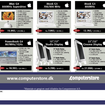
"Materiale er gengivet med tilladelse fra Computerstore A/S.
os: