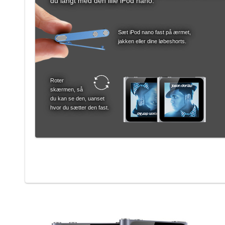
du langt med den lille iPod nano.
Sæt iPod nano fast på ærmet,
jakken eller dine løbeshorts.
Roter
skærmen, så
du kan se den, uanset
hvor du sætter den fast.