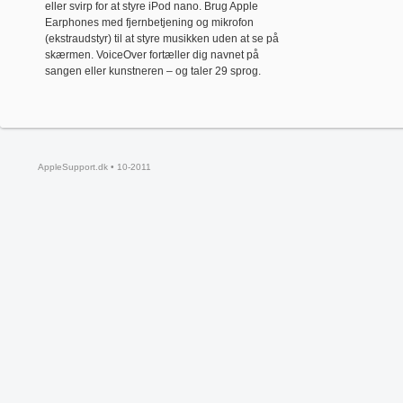
eller svirp for at styre iPod nano. Brug Apple
Earphones med fjernbetjening og mikrofon
(ekstraudstyr) til at styre musikken uden at se på
skærmen. VoiceOver fortæller dig navnet på
sangen eller kunstneren – og taler 29 sprog.
AppleSupport.dk • 10-2011