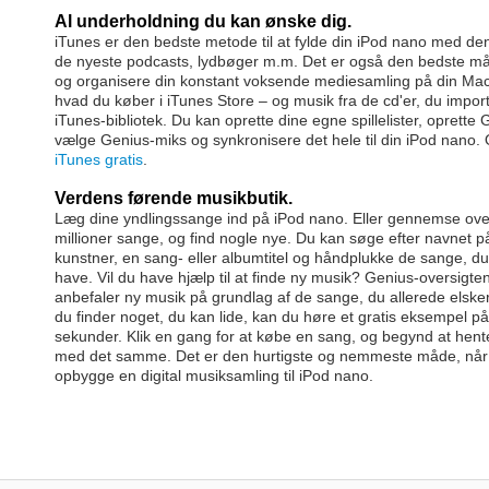
Al underholdning du kan ønske dig.
iTunes er den bedste metode til at fylde din iPod nano med de
de nyeste podcasts, lydbøger m.m. Det er også den bedste 
og organisere din konstant voksende mediesamling på din Mac e
hvad du køber i iTunes Store – og musik fra de cd'er, du importe
iTunes-bibliotek. Du kan oprette dine egne spillelister, oprette G
vælge Genius-miks og synkronisere det hele til din iPod nano
iTunes gratis
.
Verdens førende musikbutik.
Læg dine yndlingssange ind på iPod nano. Eller gennemse ove
millioner sange, og find nogle nye. Du kan søge efter navnet p
kunstner, en sang- eller albumtitel og håndplukke de sange, du 
have. Vil du have hjælp til at finde ny musik? Genius-oversigte
anbefaler ny musik på grundlag af de sange, du allerede elsker
du finder noget, du kan lide, kan du høre et gratis eksempel p
sekunder. Klik en gang for at købe en sang, og begynd at hen
med det samme. Det er den hurtigste og nemmeste måde, når 
opbygge en digital musiksamling til iPod nano.