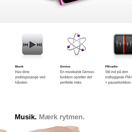
Musik
Genius
FM-radio
Hav dine
En musikalsk Genius-
Stil ind på den
yndlingssange ved
funktion opretter det
indbyggede FM-
hånden.
perfekte miks.
+ pausefunktion.
Musik.
Mærk rytmen.