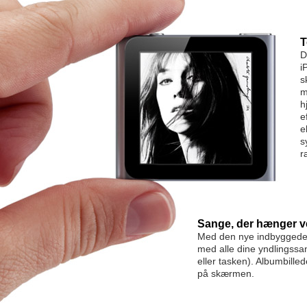
T
D
i
s
m
h
e
e
s
r
Sange, der hænger v
Med den nye indbyggede 
med alle dine yndlingssa
eller tasken). Albumbilled
på skærmen.