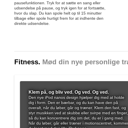
pausefunktionen. Tryk for at sætte en sang eller
udsendelse på pause, og tryk igen for at fortsætte,
hvor du slap. Du kan spole helt op til 15 minutter
tilbage eller spole hurtigt frem for at indhente den
direkte udsendelse.
Fitness.
Mød din nye personlige tr
Klem på, og bliv ved. Og ved. Og ved.
Den nye iPod nanos design hjælper dig med at holde
dig i form. Den er bærbar, og du kan have den på
overalt, når du løber, går og træner. Klem den fast, og
styr musikken ved at skubbe eller svirpe med en finger,
så du kan koncentrere dig om det, du er i gang med.
Når du løber, går eller træner i motionscentret, komme