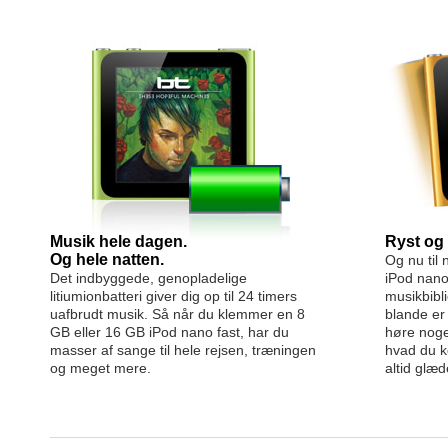
Musik hele dagen.
Ryst og 
Og hele natten.
Og nu til 
Det indbyggede, genopladelige
iPod nano,
litiumionbatteri giver dig op til 24 timers
musikbibli
uafbrudt musik. Så når du klemmer en 8
blande er 
GB eller 16 GB iPod nano fast, har du
høre noge
masser af sange til hele rejsen, træningen
hvad du k
og meget mere.
altid glæd