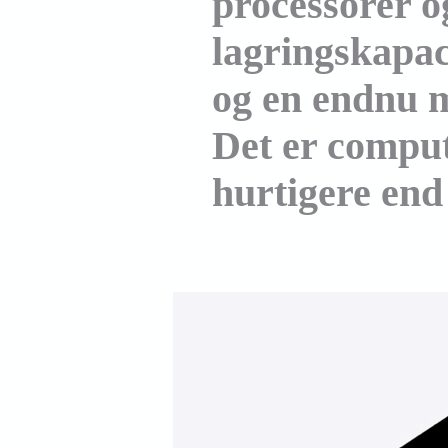
processorer o
lagringskapac
og en endnu 
Det er comput
hurtigere end 