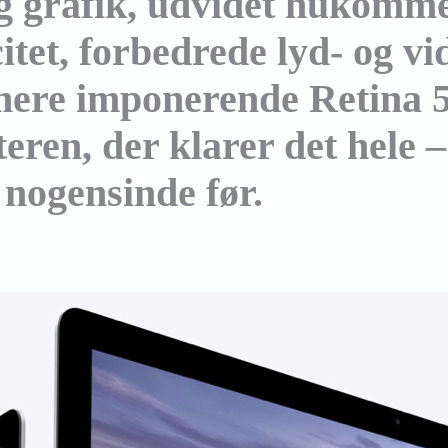
g grafik, udvidet hukomme
itet, forbedrede lyd- og v
mere impo­nerende Retina
eren, der klarer det hele 
nogen­sinde før.