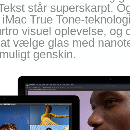
Tekst står superskarpt. Og
 iMac True Tone-tekno­log
tro visuel oplev­else, og 
 at vælge glas med nanote
muligt genskin.