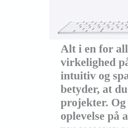
Alt i en for al
virkelighed på
intuitiv og s
betyder, at du
projekter. Og
oplev­else på