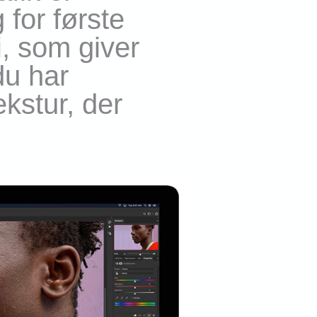
 for første
i, som giver
du har
kstur, der