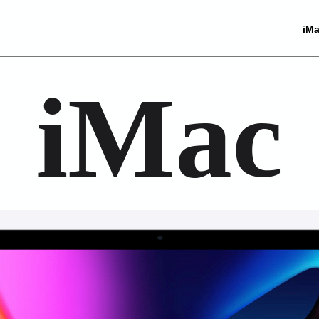
iM
iMac