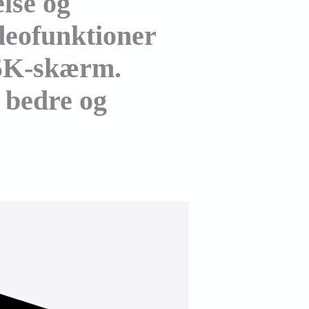
lse og
ideofunktioner
 5K-skærm.
– bedre og