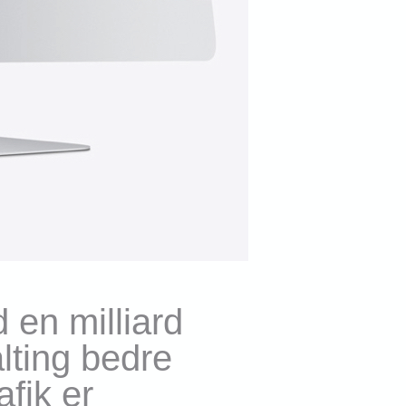
 en milliard
alting bedre
fik er