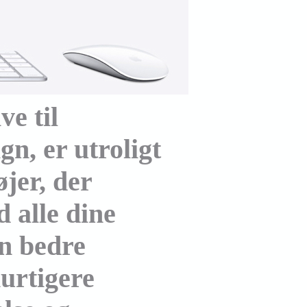
ve til
gn, er utroligt
jer, der
d alle dine
en bedre
hurtigere