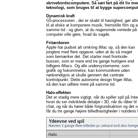
skrivebordscomputere. Så sæt fart på dit liv 
teknologi, som bruges til at bygge supercomput
Dynamisk kraft
G5-processoren , der er skabt til hastighed, gør al
til at elske at komponere musik, fremstille film og 
samme tid - og glem, at du nogensinde ventede på 
computer ville gøre, hvad du sagde.
Fritænkeren
Apple har pudset alt omkring iMac op, så den kan
jonglere med flere opgaver, uden at du så meget
som bemærker det. Det starter med frontside-
bussen, som er mere end tre gange hurtigere end
tidligere iMacs. Og alle undersystemerne, som
grafik og hukommelse, kan kommunikere uden
nødvendigvis at skulle gennem det centrale
kontrolpunkt. Dette autonome design frigør iMac,
så den kan udføre mere på samme tid.
Halo-effekten
Det er stadig mere vigtigt, når du spiller spil på Inte
hvori du ser indviklede detaljer i 3D, når du råber t
chat, og når du hører både forgrundsaktion og det 
får du tre gange højere billedhastigheder i nutidens 