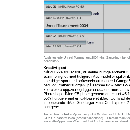
Apple testede Unreal Tournament 2004 vha. Santaduck ben
benchmark.*
Kreativt geni
Når du ikke spiller spil, vil denne hurtige arkitektur 
Sammenlignet med tidligere iMac-modeller spiller 
samtidige spor med softwareinstrumenter i GarageBa
pad" og "cathedral organ" på samme tid - iMac G5 
komplekse opgaver og tigger endda om mere at lave. 
Photoshop - iMac G5 pløjer gennem en test af 45 fi
55% hurtigere end en G4-baseret iMac. Og hvad de
imponerende, iMac G5 klargør Final Cut Express 2
hurtigere
*
.
Testen blev udført af Apple i august 2004 vha. en 1,8 GHz i
GHz G4-baseret iMac (produktionsenhed). Til testen med Ad
anvendte Apple hver iMac med 1 GB hukommelse installeret o