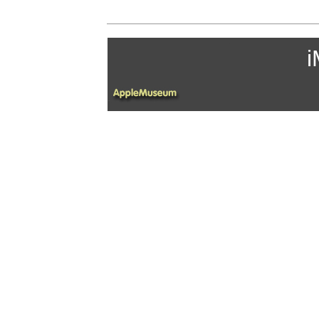
.
.
i
-
-