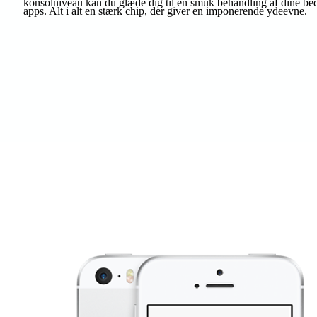
konsolniveau kan du glæde dig til en smuk behandling af dine bed
apps. Alt i alt en stærk chip, der giver en imponerende ydeevne.