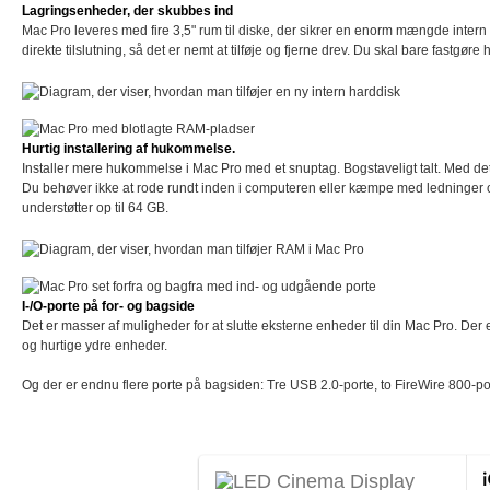
Lagringsenheder, der skubbes ind
Mac Pro leveres med fire 3,5" rum til diske, der sikrer en enorm mængde intern 
direkte tilslutning, så det er nemt at tilføje og fjerne drev. Du skal bare fastgø
Hurtig installering af hukommelse.
Installer mere hukommelse i Mac Pro med et snuptag. Bogstaveligt talt. Med 
Du behøver ikke at rode rundt inden i computeren eller kæmpe med ledninger 
understøtter op til 64 GB.
I-/O-porte på for- og bagside
Det er masser af muligheder for at slutte eksterne enheder til din Mac Pro. Der e
og hurtige ydre enheder.
Og der er endnu flere porte på bagsiden: Tre USB 2.0-porte, to FireWire 800-port