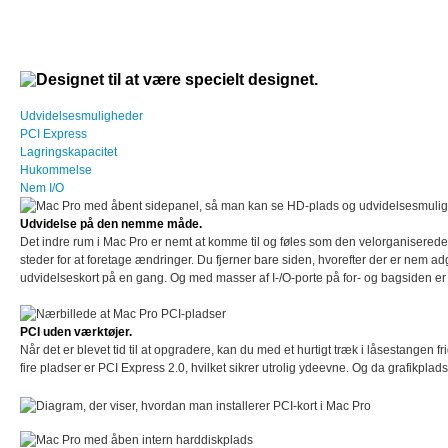
Udvidelsesmuligheder
PCI Express
Lagringskapacitet
Hukommelse
Nem I/O
Udvidelse på den nemme måde.
Det indre rum i Mac Pro er nemt at komme til og føles som den velorganiserede
steder for at foretage ændringer. Du fjerner bare siden, hvorefter der er nem adg
udvidelseskort på en gang. Og med masser af I-/O-porte på for- og bagsiden er d
PCI uden værktøjer.
Når det er blevet tid til at opgradere, kan du med et hurtigt træk i låsestangen
fire pladser er PCI Express 2.0, hvilket sikrer utrolig ydeevne. Og da grafikpla