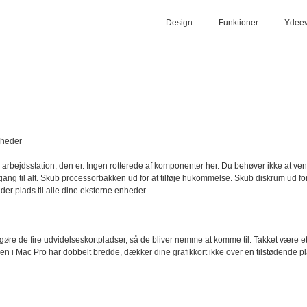
Design
Funktioner
Ydee
 arbejdsstation, den er. Ingen rotterede af komponenter her. Du behøver ikke at v
ang til alt. Skub processorbakken ud for at tilføje hukommelse. Skub diskrum ud for at
er plads til alle dine eksterne enheder.
 frigøre de fire udvidelseskortpladser, så de bliver nemme at komme til. Takket være 
dsen i Mac Pro har dobbelt bredde, dækker dine grafikkort ikke over en tilstødende p