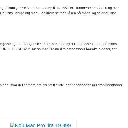
du også konfigurere Mac Pro med op til fire SSD'er. Rummene er kabelfri og med
ler, du skal forlige dig med. Lås drevene med låsen på siden, og så er du klar.
evægelse og derefter ganske enkelt sætte en ny hukommelsesenhed på plads.
 GB DDR3 ECC SDRAM, mens Mac Pro med to processorer har otte pladser, der
orsiden, hvor det er mere praktisk at tilslutte lagringsenheder, multimedieenheder