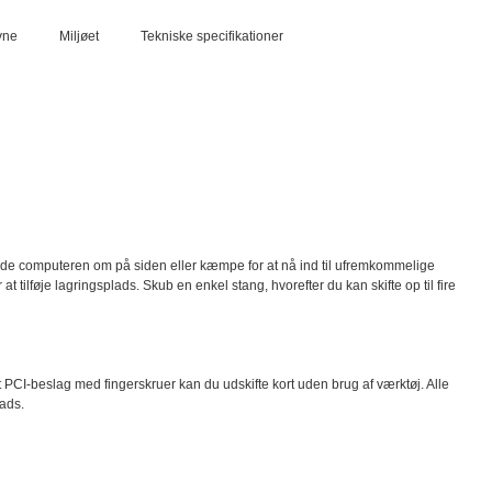
vne
Miljøet
Tekniske specifikationer
ende computeren om på siden eller kæmpe for at nå ind til ufremkommelige
 tilføje lagringsplads. Skub en enkel stang, hvorefter du kan skifte op til fire
et PCI-beslag med fingerskruer kan du udskifte kort uden brug af værktøj. Alle
lads.