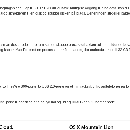
lagringsplads – op til 8 TB.* Hvis du vil have hurtigere adgang til dine data, kan 
re harddiskholderen til en disk og skubbe disken på plads. Der er ingen stik eller kab
det smart designede indre rum kan du skubbe processorbakken ud i en glidende b
og kabler. Mac Pro med en processor har fire pladser, der understøtter op til 32
r to FireWire 800-porte, to USB 2.0-porte og et minijackstik til hovedtelefoner på f
e, porte til optisk og analog lyd ind og ud og Dual Gigabit Ethernet-porte.