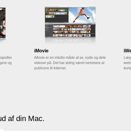
iMovie
iW
ografier
iMovie er en intuitiv måde at se, nyde og dele
Læg 
igere og
videoer på. Det har aldrig været nemmere at
webs
publicere til Internet.
komp
d af din Mac.