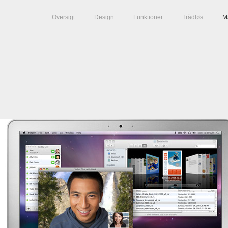
Oversigt
Design
Funktioner
Trådløs
M