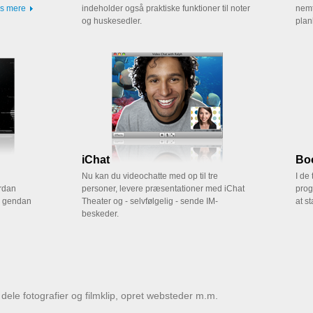
s mere
indeholder også praktiske funktioner til noter
nemt
og huskesedler.
plan
iChat
Bo
Nu kan du videochatte med op til tre
I de
ordan
personer, levere præsentationer med iChat
prog
g gendan
Theater og - selvfølgelig - sende IM-
at s
beskeder.
ele fotografier og filmklip, opret websteder m.m.