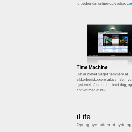
forbedrer din online-oplevelse.
Læ
Time Machine
Det er blevet meget nemmere at
sikkerhedskopiere arkiver. Se, hv
systemet så ud en bestemt dag, o
arkiver med et klik.
iLife
Opdag nye måder at nyde og d