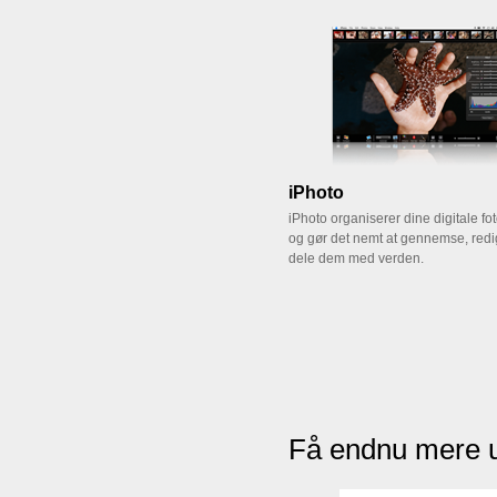
iPhoto
iPhoto organiserer dine digitale fot
og gør det nemt at gennemse, red
dele dem med verden.
Få endnu mere u