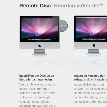
Remote Disc:
Hvordan virker det?
Indstil Remote Disc på en
Indsæt disken med den
Mac eller pc i nærheden.
software, du vil installere
Vælg en Mac eller pc med et
Indsæt dvd'en med den
optisk drev i nærheden.
software, du vil installere
Installer Remote Disc Setup-
MacBook Air, i det optiske
softwaren på den valgte
på den Mac eller pc, hvor
computer (ligger på den
har installeret Remote Dis
medfølgende dvd Mac OS X