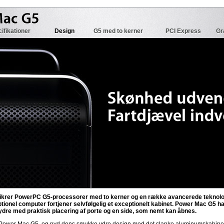
ifikationer
Design
G5 med to kerner
PCI Express
Gr
 sikrer PowerPC G5-processorer med to kerner og en række avancerede teknolo
ionel computer fortjener selvfølgelig et exceptionelt kabinet. Power Mac G5 h
ydre med praktisk placering af porte og en side, som nemt kan åbnes.