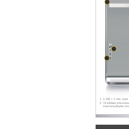
1 GB = 1 mia. byte o
Til trådløs Interne
Internetudbyder (ev
.