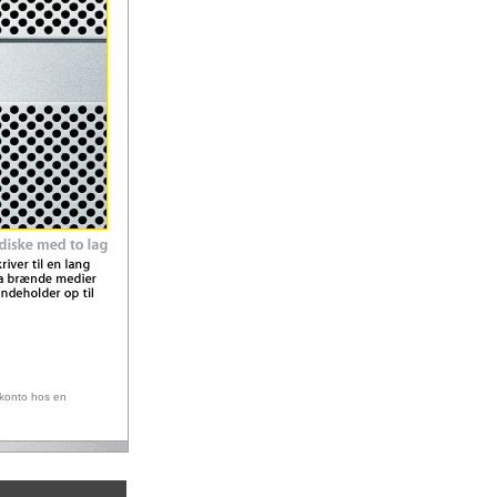
 konto hos en
.