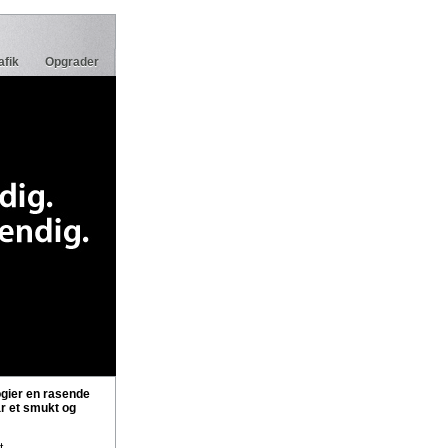
afik
Opgrader
gier en rasende
ar et smukt og