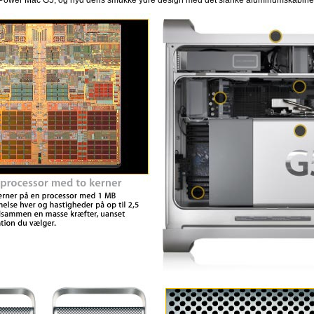
 i Power Mac G5, og nyd dens smukke ydre design med det slanke aluminumskabine