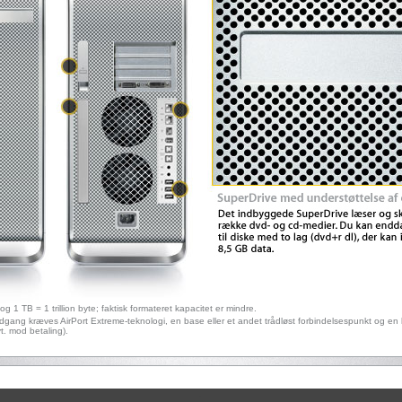
g 1 TB = 1 trillion byte; faktisk formateret kapacitet er mindre.
tadgang kræves AirPort Extreme-teknologi, en base eller et andet trådløst forbindelsespunkt og en
t. mod betaling).
.