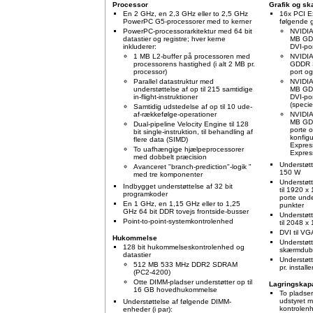
Processor
Grafik og s
En 2 GHz, en 2,3 GHz eller to 2,5 GHz
16x PCI Ex
PowerPC G5-processorer med to kerner
følgende gr
PowerPC-processorarkitektur med 64 bit
NVIDIA
datastier og registre; hver kerne
MB GDD
inkluderer:
DVI-por
1 MB L2-buffer på processoren med
NVIDIA
processorens hastighed (i alt 2 MB pr.
GDDR S
processor)
port og
Parallel datastruktur med
NVIDIA
understøttelse af op til 215 samtidige
MB GDD
in-flight-instruktioner
DVI-por
(specie
Samtidig udstedelse af op til 10 ude-
af-rækkefølge-operationer
NVIDIA
MB GDD
Dual-pipeline Velocity Engine til 128
porte o
bit single-instruktion, til behandling af
konfig
flere data (SIMD)
Expres
To uafhængige hjælpeprocessorer
Expres
med dobbelt præcision
Understøtte
Avanceret "branch-prediction"-logik "
150 W
med tre komponenter
Understøtt
Indbygget understøttelse af 32 bit
til 1920 x
programkoder
porte unde
En 1 GHz, en 1,15 GHz eller to 1,25
punkter
GHz 64 bit DDR tovejs frontside-busser
Understøt
Point-to-point-systemkontrolenhed
til 2048 x
DVI til VG
Hukommelse
Understøtt
128 bit hukommelseskontrolenhed og
skærmdubl
datastier
Understøtt
512 MB 533 MHz DDR2 SDRAM
pr. installe
(PC2-4200)
Otte DIMM-pladser understøtter op til
Lagringskapa
16 GB hovedhukommelse
To pladser
udstyret 
Understøttelse af følgende DIMM-
kontrolenh
enheder (i par):