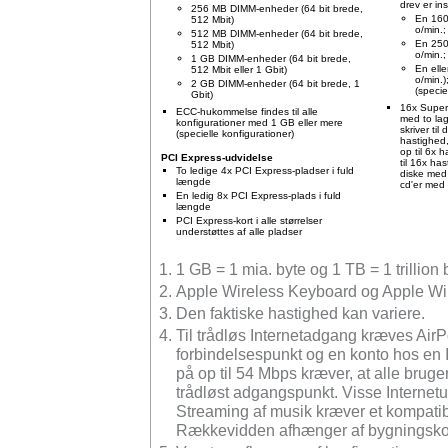
drev er ins
256 MB DIMM-enheder (64 bit brede,
En 160
512 Mbit)
o/min.
512 MB DIMM-enheder (64 bit brede,
En 250
512 Mbit)
o/min.
1 GB DIMM-enheder (64 bit brede,
En elle
512 Mbit eller 1 Gbit)
o/min.
2 GB DIMM-enheder (64 bit brede, 1
(specie
Gbit)
16x SuperD
ECC-hukommelse findes til alle
med to lag
konfigurationer med 1 GB eller mere
skriver til
(specielle konfigurationer)
hastighed,
op til 6x 
PCI Express-udvidelse
til 16x has
To ledige 4x PCI Express-pladser i fuld
diske med 
længde
cd'er med 
En ledig 8x PCI Express-plads i fuld
længde
PCI Express-kort i alle størrelser
understøttes af alle pladser
1 GB = 1 mia. byte og 1 TB = 1 trillion 
Apple Wireless Keyboard og Apple Wi
Den faktiske hastighed kan variere.
Til trådløs Internetadgang kræves AirPo
forbindelsespunkt og en konto hos en 
på op til 54 Mbps kræver, at alle brug
trådløst adgangspunkt. Visse Internetu
Streaming af musik kræver et kompatibe
Rækkevidden afhænger af bygningskon