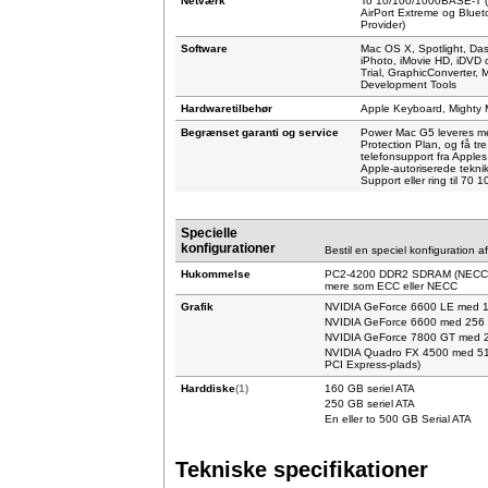
Netværk
To 10/100/1000BASE-T (Gi
AirPort Extreme og Blueto
Provider)
Software
Mac OS X, Spotlight, Dash
iPhoto, iMovie HD, iDVD o
Trial, GraphicConverter, 
Development Tools
Hardwaretilbehør
Apple Keyboard, Mighty M
Begrænset garanti og service
Power Mac G5 leveres me
Protection Plan, og få tr
telefonsupport fra Apples 
Apple-autoriserede tekni
Support eller ring til 70 
Specielle
konfigurationer
Bestil en speciel konfiguration a
Hukommelse
PC2-4200 DDR2 SDRAM (NECC) ins
mere som ECC eller NECC
Grafik
NVIDIA GeForce 6600 LE med
NVIDIA GeForce 6600 med 25
NVIDIA GeForce 7800 GT med
NVIDIA Quadro FX 4500 med 51
PCI Express-plads)
Harddiske
(1)
160 GB seriel ATA
250 GB seriel ATA
En eller to 500 GB Serial ATA
Tekniske specifikationer