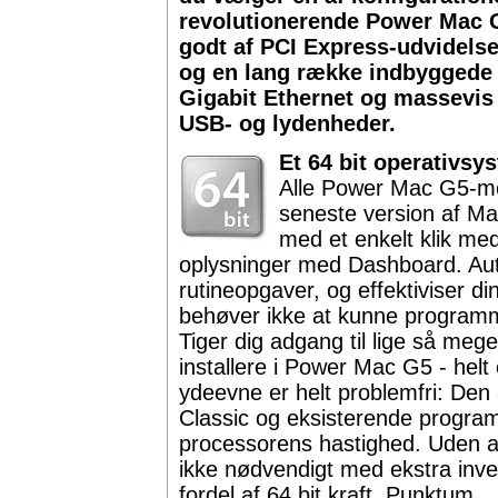
revolutionerende Power Mac G
godt af PCI Express-udvidelse
og en lang række indbyggede 
Gigabit Ethernet og massevis af
USB- og lydenheder.
Et 64 bit operativsys
Alle Power Mac G5-mo
seneste version af M
med et enkelt klik med
oplysninger med Dashboard. Aut
rutineopgaver, og effektiviser 
behøver ikke at kunne programme
Tiger dig adgang til lige så me
installere i Power Mac G5 - helt 
ydeevne er helt problemfri: Den 
Classic og eksisterende programm
processorens hastighed. Uden af
ikke nødvendigt med ekstra inves
fordel af 64 bit kraft. Punktum.