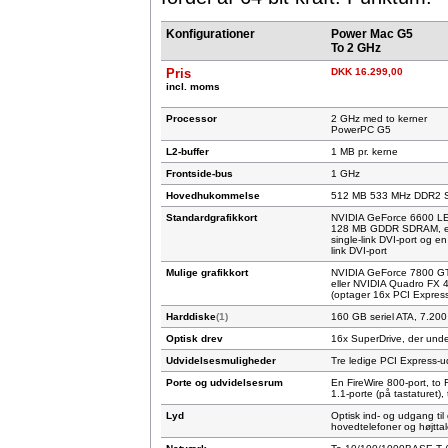
Konfigurationer
Power Mac G5
To 2 GHz
Pris
DKK 16.299,00
incl. moms
Processor
2 GHz med to kerner
PowerPC G5
L2-buffer
1 MB pr. kerne
Frontside-bus
1 GHz
Hovedhukommelse
512 MB 533 MHz DDR2 SD
Standardgrafikkort
NVIDIA GeForce 6600 L
128 MB GDDR SDRAM, 
single-link DVI-port og en
link DVI-port
Mulige grafikkort
NVIDIA GeForce 7800 GT 
eller NVIDIA Quadro FX 
(optager 16x PCI Express
Harddiske
(1)
160 GB seriel ATA, 7.200
Optisk drev
16x SuperDrive, der under
Udvidelsesmuligheder
Tre ledige PCI Express-u
Porte og udvidelsesrum
En FireWire 800-port, to 
1.1-porte (på tastaturet),
Lyd
Optisk ind- og udgang til d
hovedtelefoner og højttal